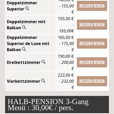
Doppelzimmer
RESERVIEREN
- 155,00
KONTAKT
Superior
€
155,00 €
Doppelzimmer mit
RESERVIEREN
-
Balkon
165,00€
Doppelzimmer
165,00 €
RESERVIEREN
Superior de Luxe mit
- 175,00
Balkon
€
190,00 €
RESERVIEREN
Dreibettzimmer
- 200,00
€
222,00 €
RESERVIEREN
Vierbettzimmer
- 232,00
€
HALB-PENSION 3-Gang
Menü : 30,00€ / pers.