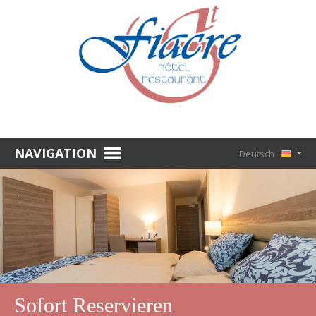
NAVIGATION
Deutsch
Français
WILLKOMMEN
English
HOTEL
Nederlands
Zimmerpreise
Sofort Reservieren