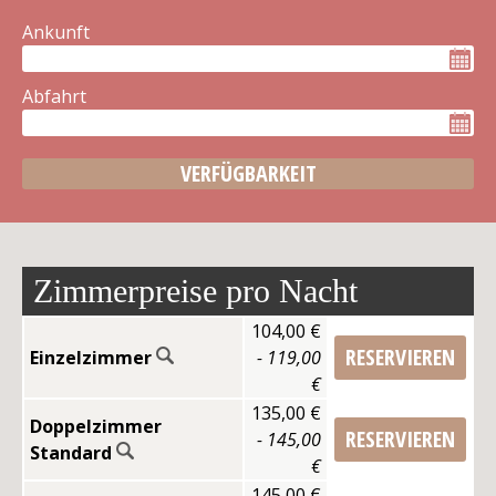
Pauschalangebote
Ankunft
Video
Abfahrt
RESTAURANT
MOTOBIKER
Zimmerpreise pro Nacht
WANDERN
104,00 €
RESERVIEREN
Einzelzimmer
- 119,00
THEMENABENDE
€
135,00 €
Doppelzimmer
RESERVIEREN
- 145,00
FREIZEIT
Standard
€
145,00 €